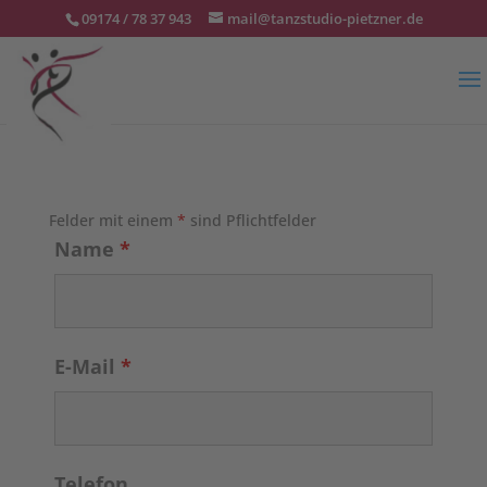
09174 / 78 37 943
mail@tanzstudio-pietzner.de
Felder mit einem
*
sind Pflichtfelder
Name
*
E-Mail
*
Telefon